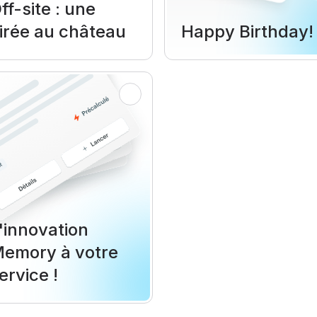
ff-site : une
irée au château
Happy Birthday!
'innovation
emory à votre
ervice !