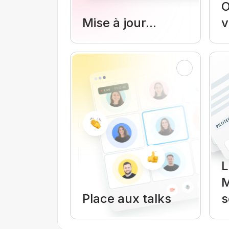
O
Mise à jour...
v
L
M
Place aux talks
s