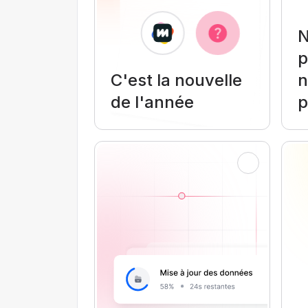
N
p
C'est la nouvelle
n
de l'année
p